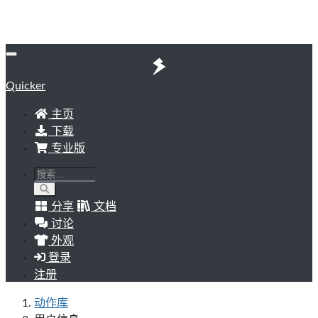
Quicker
主页
下载
专业版
分享
文档
讨论
外观
登录
注册
动作库