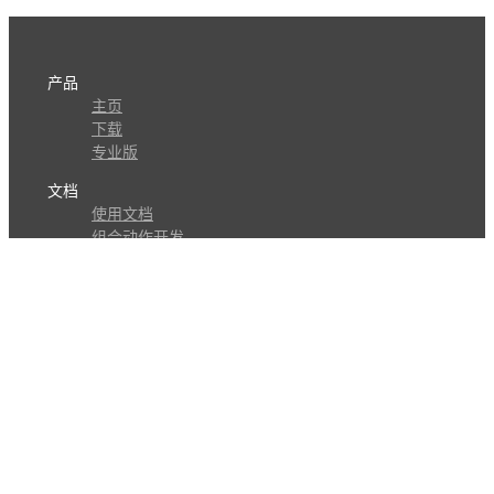
产品
主页
下载
专业版
文档
使用文档
组合动作开发
知识库
版本历史
瓜皮学堂
分享
动作库
子程序
外观
交流
问答讨论区