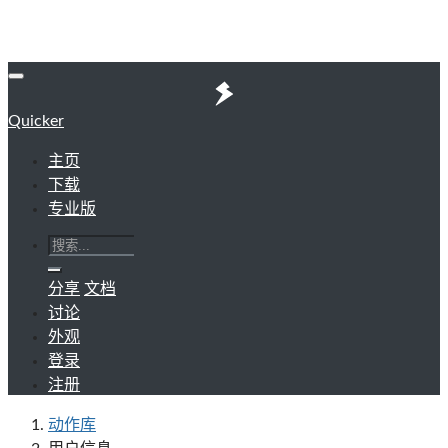
Quicker
主页
下载
专业版
分享
文档
讨论
外观
登录
注册
动作库