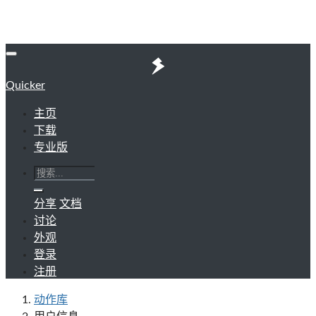
Quicker
主页
下载
专业版
分享
文档
讨论
外观
登录
注册
动作库