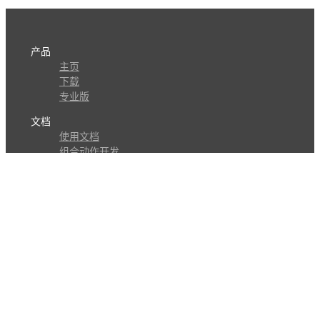
产品
主页
下载
专业版
文档
使用文档
组合动作开发
知识库
版本历史
瓜皮学堂
分享
动作库
子程序
外观
交流
问答讨论区
Github Issues