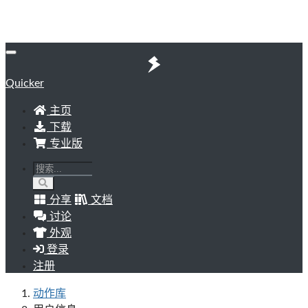
Quicker
主页
下载
专业版
分享
文档
讨论
外观
登录
注册
动作库