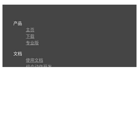
产品
主页
下载
专业版
文档
使用文档
组合动作开发
知识库
版本历史
瓜皮学堂
分享
动作库
子程序
外观
交流
问答讨论区