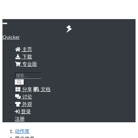
Quicker
主页
下载
专业版
分享
文档
讨论
外观
登录
注册
动作库