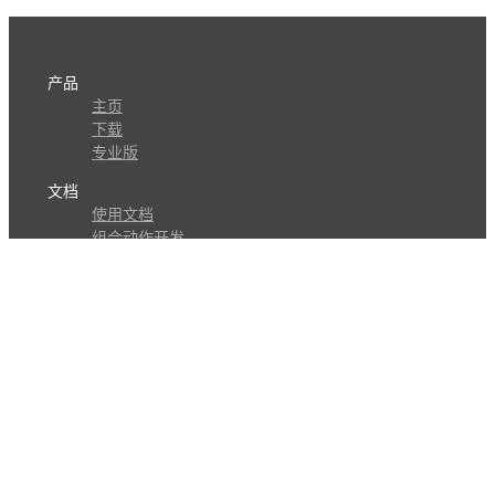
产品
主页
下载
专业版
文档
使用文档
组合动作开发
知识库
版本历史
瓜皮学堂
分享
动作库
子程序
外观
交流
问答讨论区