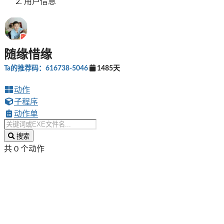
用户信息
随缘惜缘
Ta的推荐码：616738-5046
1485天
动作
子程序
动作单
搜索
共 0 个动作