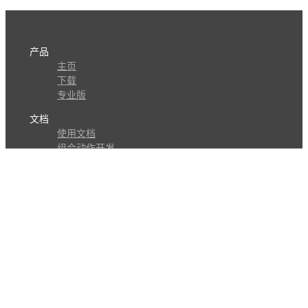
产品
主页
下载
专业版
文档
使用文档
组合动作开发
知识库
版本历史
瓜皮学堂
分享
动作库
子程序
外观
交流
问答讨论区