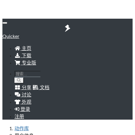
Quicker
主页
下载
专业版
分享
文档
讨论
外观
登录
注册
动作库