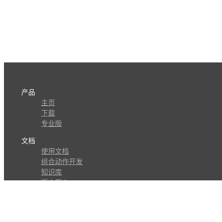
产品
主页
下载
专业版
文档
使用文档
组合动作开发
知识库
版本历史
瓜皮学堂
分享
动作库