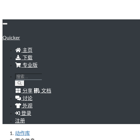
Quicker
主页
下载
专业版
分享
文档
讨论
外观
登录
注册
动作库