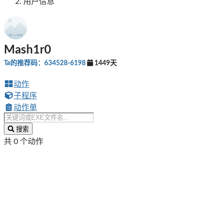
用户信息
Mash1r0
Ta的推荐码：634528-6198
1449天
动作
子程序
动作单
搜索
共 0 个动作