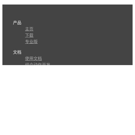
产品
主页
下载
专业版
文档
使用文档
组合动作开发
知识库
版本历史
瓜皮学堂
分享
动作库
子程序
外观
交流
问答讨论区