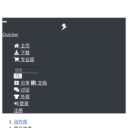
Quicker
主页
下载
专业版
分享
文档
讨论
外观
登录
注册
动作库