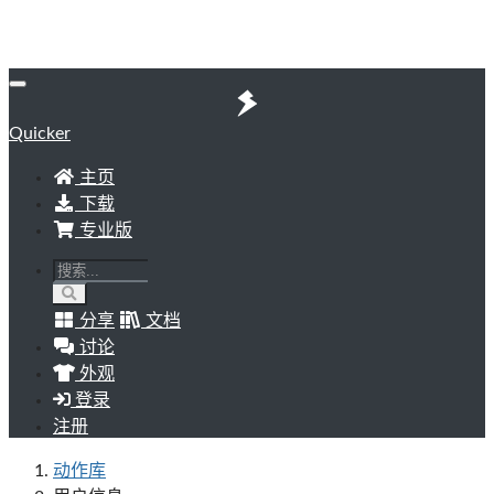
Quicker
主页
下载
专业版
分享
文档
讨论
外观
登录
注册
动作库