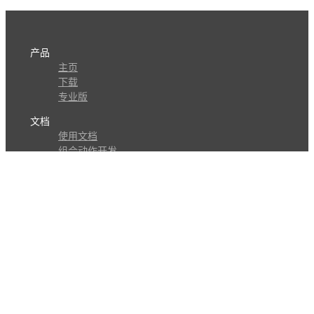
产品
主页
下载
专业版
文档
使用文档
组合动作开发
知识库
版本历史
瓜皮学堂
分享
动作库
子程序
外观
交流
问答讨论区