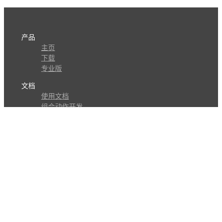
产品
主页
下载
专业版
文档
使用文档
组合动作开发
知识库
版本历史
瓜皮学堂
分享
动作库
子程序
外观
交流
问答讨论区