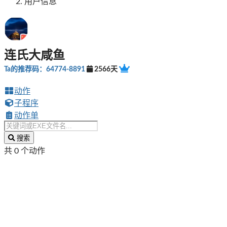
用户信息
连氏大咸鱼
Ta的推荐码：64774-8891
2566天
动作
子程序
动作单
搜索
共 0 个动作