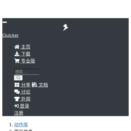
Quicker
主页
下载
专业版
分享
文档
讨论
外观
登录
注册
动作库