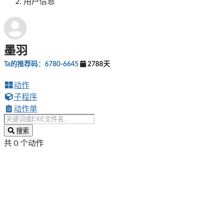
用户信息
墨羽
Ta的推荐码：6780-6645
2788天
动作
子程序
动作单
搜索
共 0 个动作