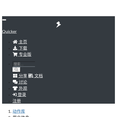
Quicker
主页
下载
专业版
分享
文档
讨论
外观
登录
注册
动作库