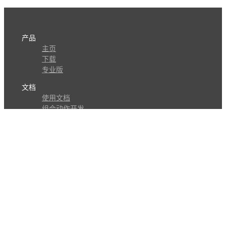
产品
主页
下载
专业版
文档
使用文档
组合动作开发
知识库
版本历史
瓜皮学堂
分享
动作库
子程序
外观
交流
问答讨论区