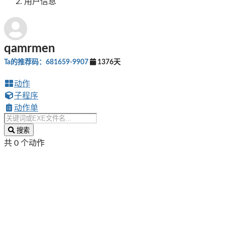
用户信息
qamrmen
Ta的推荐码：681659-9907
1376天
动作
子程序
动作单
搜索
共 0 个动作