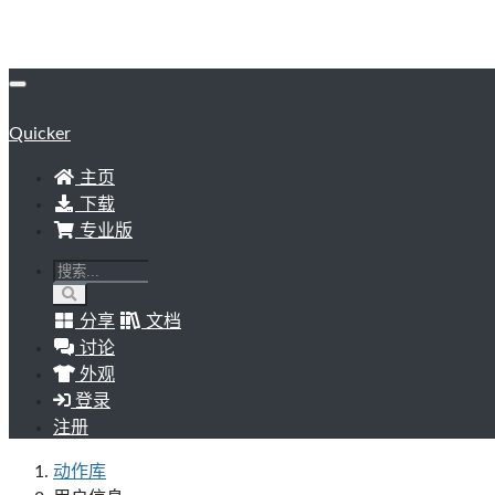
Quicker
主页
下载
专业版
分享
文档
讨论
外观
登录
注册
动作库