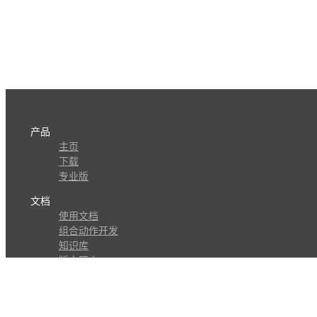
产品
主页
下载
专业版
文档
使用文档
组合动作开发
知识库
版本历史
瓜皮学堂
分享
动作库