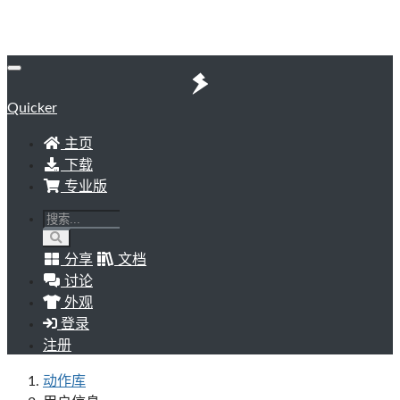
Quicker
主页
下载
专业版
分享
文档
讨论
外观
登录
注册
动作库