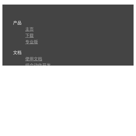
产品
主页
下载
专业版
文档
使用文档
组合动作开发
知识库
版本历史
瓜皮学堂
分享
动作库
子程序
外观
交流
问答讨论区