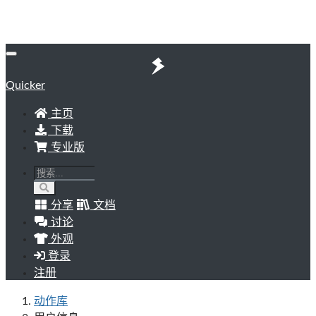
Quicker
主页
下载
专业版
分享
文档
讨论
外观
登录
注册
动作库