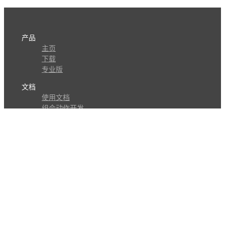
产品
主页
下载
专业版
文档
使用文档
组合动作开发
知识库
版本历史
瓜皮学堂
分享
动作库
子程序
外观
交流
问答讨论区