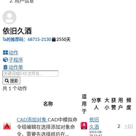
用户信息
依旧久酒
Ta的推荐码：68715-2130
2550天
动作
子程序
动作单
搜索
共 1 个动作
适
分享
大
获
用
频
名称
用
人
小
赞
户
度
于
CAD添加对象
CAD中模拟命
依旧
2
<10
令组编辑在选择添加对象命
久酒
2023-08-
令，需要先选择组后在...
29 16:47