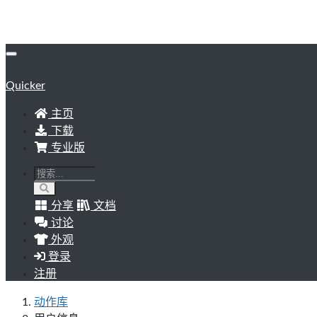
Quicker
主页
下载
专业版
分享
文档
讨论
外观
登录
注册
动作库