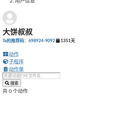
用户信息
大饼叔叔
Ta的推荐码：698924-9092
1351天
动作
子程序
动作单
搜索
共 0 个动作