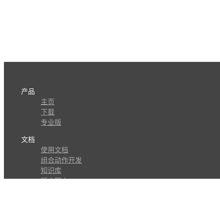
产品
主页
下载
专业版
文档
使用文档
组合动作开发
知识库
版本历史
瓜皮学堂
分享
动作库