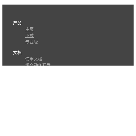
产品
主页
下载
专业版
文档
使用文档
组合动作开发
知识库
版本历史
瓜皮学堂
分享
动作库
子程序
外观
交流
问答讨论区