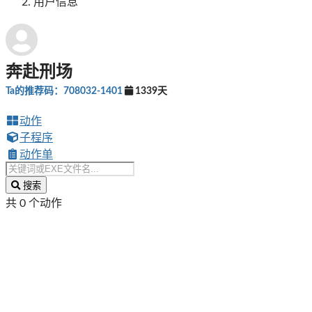
用户信息
奔赴刑场
Ta的推荐码：708032-1401
1339天
动作
子程序
动作单
搜索
共 0 个动作