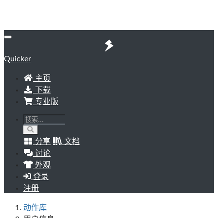
Quicker
主页
下载
专业版
分享
文档
讨论
外观
登录
注册
动作库