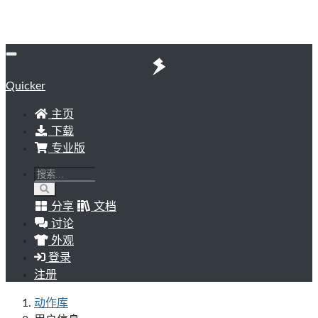
Quicker
主页
下载
专业版
分享
文档
讨论
外观
登录
注册
动作库