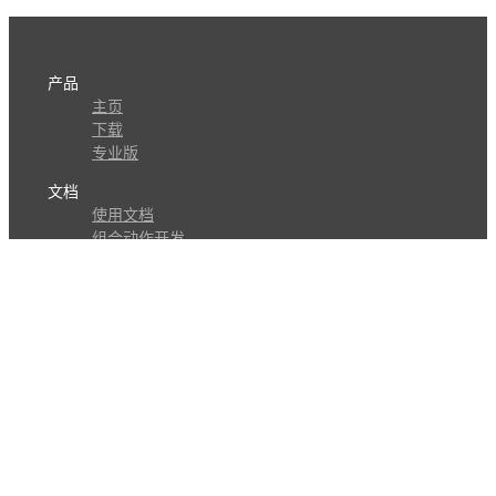
产品
主页
下载
专业版
文档
使用文档
组合动作开发
知识库
版本历史
瓜皮学堂
分享
动作库
子程序
外观
交流
问答讨论区