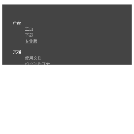
产品
主页
下载
专业版
文档
使用文档
组合动作开发
知识库
版本历史
瓜皮学堂
分享
动作库
子程序
外观
交流
问答讨论区