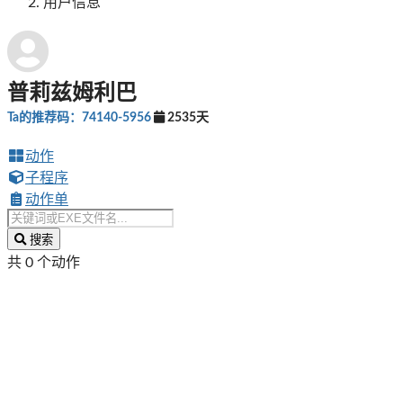
用户信息
普莉兹姆利巴
Ta的推荐码：74140-5956
2535天
动作
子程序
动作单
搜索
共 0 个动作