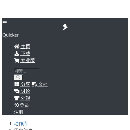
Quicker
主页
下载
专业版
分享
文档
讨论
外观
登录
注册
动作库