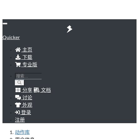
Quicker
主页
下载
专业版
分享
文档
讨论
外观
登录
注册
动作库