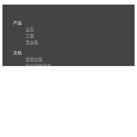
产品
主页
下载
专业版
文档
使用文档
组合动作开发
知识库
版本历史
瓜皮学堂
分享
动作库
子程序
外观
交流
问答讨论区