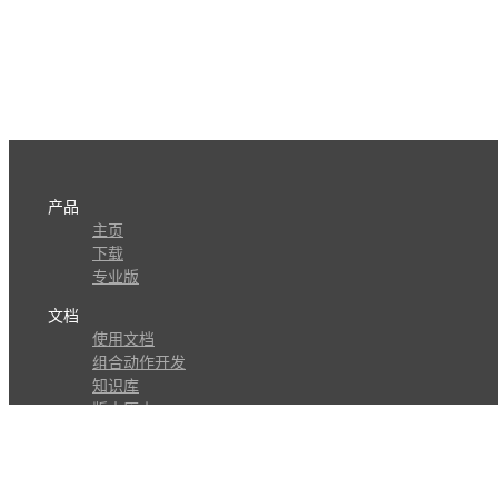
产品
主页
下载
专业版
文档
使用文档
组合动作开发
知识库
版本历史
瓜皮学堂
分享
动作库