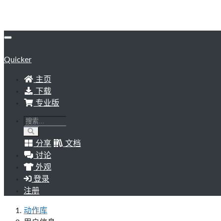
Quicker
主页
下载
专业版
分享
文档
讨论
外观
登录
注册
动作库