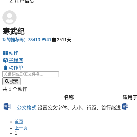
用户信息
寒武纪
Ta的推荐码：78413-9941
2511天
动作
子程序
动作单
搜索
共 1 个动作
名称
适用
公文格式
设置公文字体、大小、行距、首行缩进
首页
上一页
1