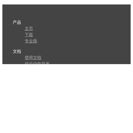
产品
主页
下载
专业版
文档
使用文档
组合动作开发
知识库
版本历史
瓜皮学堂
分享
动作库
子程序
外观
交流
问答讨论区