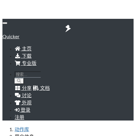
Quicker
主页
下载
专业版
分享
文档
讨论
外观
登录
注册
动作库