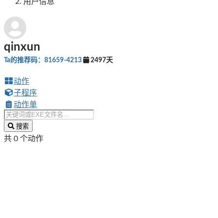
用户信息
qinxun
Ta的推荐码：81659-4213
2497天
动作
子程序
动作单
搜索
共 0 个动作