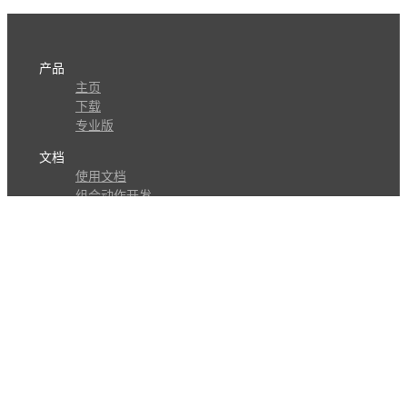
产品
主页
下载
专业版
文档
使用文档
组合动作开发
知识库
版本历史
瓜皮学堂
分享
动作库
子程序
外观
交流
问答讨论区