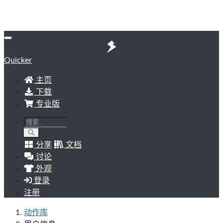
Quicker
主页
下载
专业版
分享
文档
讨论
外观
登录
注册
动作库