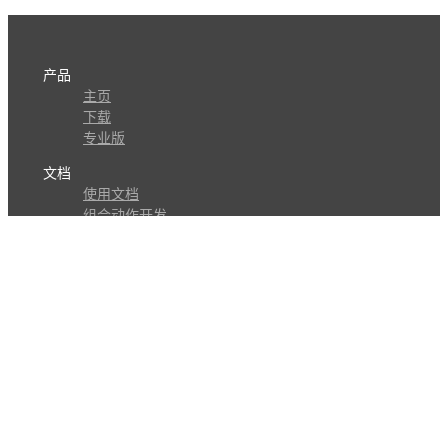
产品
主页
下载
专业版
文档
使用文档
组合动作开发
知识库
版本历史
瓜皮学堂
分享
动作库
子程序
外观
交流
问答讨论区