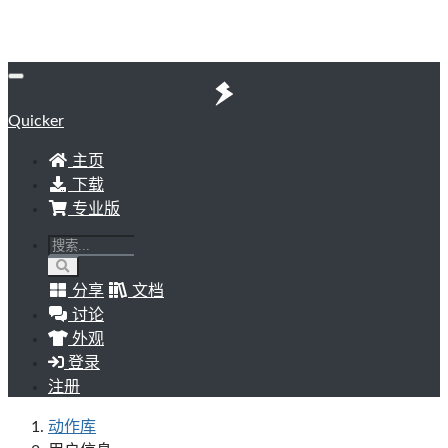
Quicker
主页
下载
专业版
分享
文档
讨论
外观
登录
注册
动作库