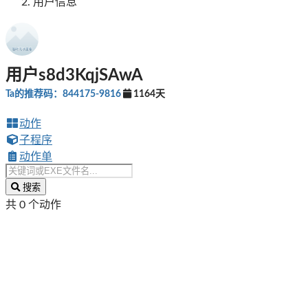
用户信息
用户s8d3KqjSAwA
Ta的推荐码：844175-9816
1164天
动作
子程序
动作单
搜索
共 0 个动作