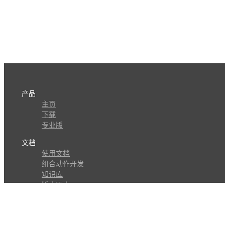
产品
主页
下载
专业版
文档
使用文档
组合动作开发
知识库
版本历史
瓜皮学堂
分享
动作库