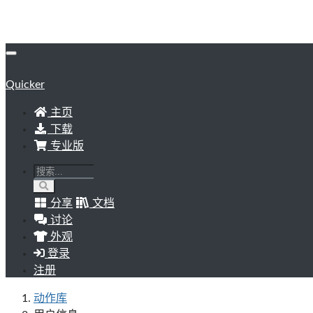
Quicker
主页
下载
专业版
分享
文档
讨论
外观
登录
注册
动作库