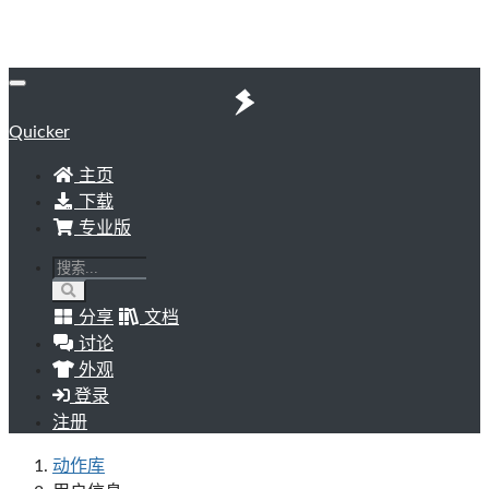
Quicker
主页
下载
专业版
分享
文档
讨论
外观
登录
注册
动作库