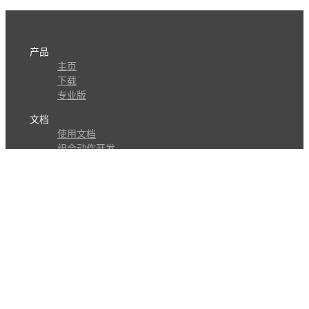
产品
主页
下载
专业版
文档
使用文档
组合动作开发
知识库
版本历史
瓜皮学堂
分享
动作库
子程序
外观
交流
问答讨论区