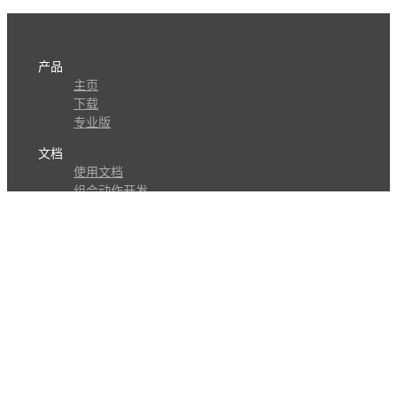
产品
主页
下载
专业版
文档
使用文档
组合动作开发
知识库
版本历史
瓜皮学堂
分享
动作库
子程序
外观
交流
问答讨论区