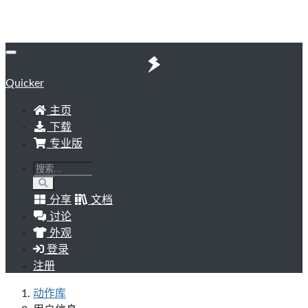
Quicker
主页
下载
专业版
分享
文档
讨论
外观
登录
注册
动作库