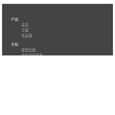
产品
主页
下载
专业版
文档
使用文档
组合动作开发
知识库
版本历史
瓜皮学堂
分享
动作库
子程序
外观
交流
问答讨论区