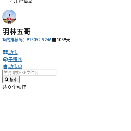
用户信息
羽林五哥
Ta的推荐码：915052-9246
1059天
动作
子程序
动作单
搜索
共 0 个动作