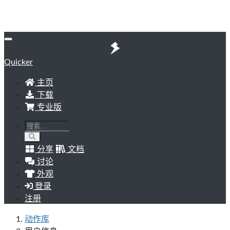
Quicker
主页
下载
专业版
分享
文档
讨论
外观
登录
注册
动作库