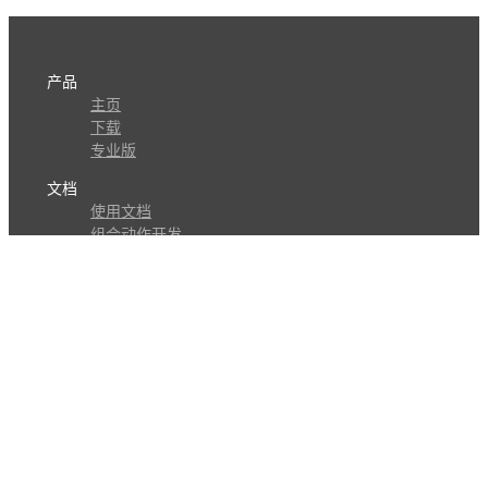
产品
主页
下载
专业版
文档
使用文档
组合动作开发
知识库
版本历史
瓜皮学堂
分享
动作库
子程序
外观
交流
问答讨论区