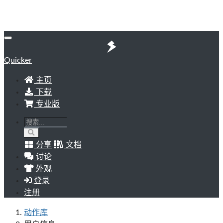
Quicker
主页
下载
专业版
分享
文档
讨论
外观
登录
注册
动作库