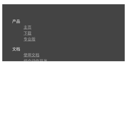
产品
主页
下载
专业版
文档
使用文档
组合动作开发
知识库
版本历史
瓜皮学堂
分享
动作库
子程序
外观
交流
问答讨论区