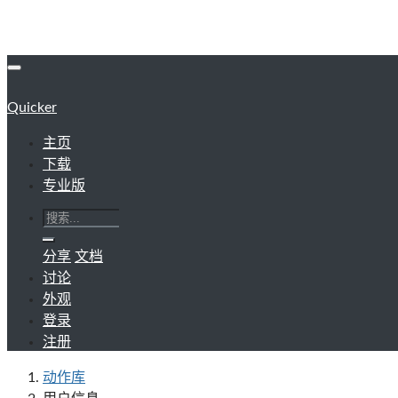
Quicker
主页
下载
专业版
分享
文档
讨论
外观
登录
注册
动作库