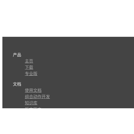
产品
主页
下载
专业版
文档
使用文档
组合动作开发
知识库
版本历史
瓜皮学堂
分享
动作库