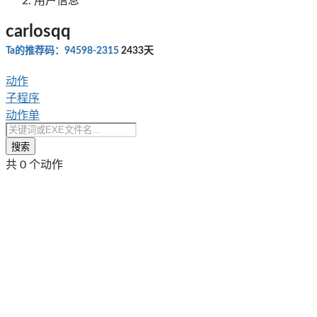
用户信息
carlosqq
Ta的推荐码：94598-2315
2433天
动作
子程序
动作单
搜索
共 0 个动作