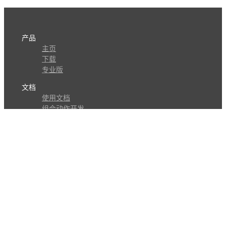
产品
主页
下载
专业版
文档
使用文档
组合动作开发
知识库
版本历史
瓜皮学堂
分享
动作库
子程序
外观
交流
问答讨论区