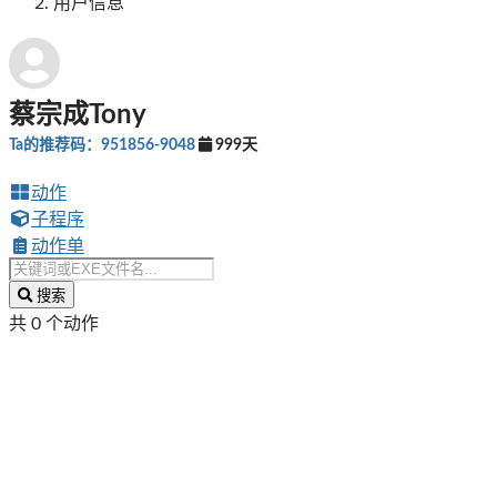
用户信息
蔡宗成Tony
Ta的推荐码：951856-9048
999天
动作
子程序
动作单
搜索
共 0 个动作