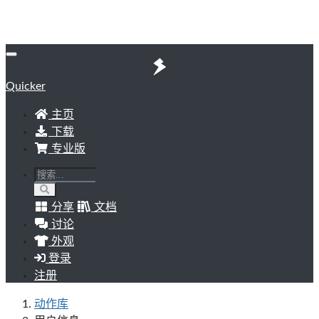
Quicker
主页
下载
专业版
分享
文档
讨论
外观
登录
注册
动作库