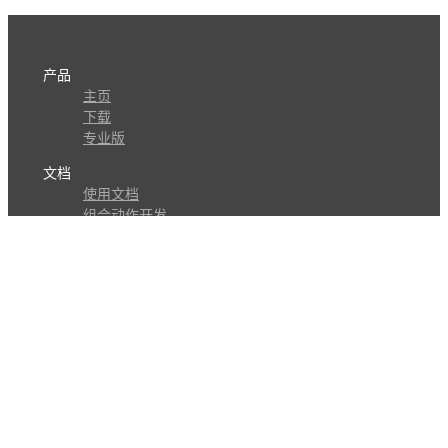
产品
主页
下载
专业版
文档
使用文档
组合动作开发
知识库
版本历史
瓜皮学堂
分享
动作库
子程序
外观
交流
问答讨论区