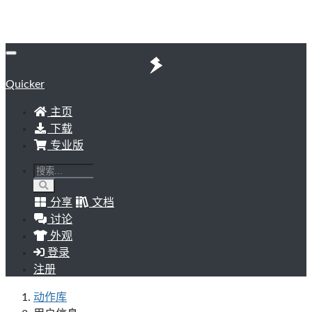
Quicker
主页
下载
专业版
分享
文档
讨论
外观
登录
注册
动作库