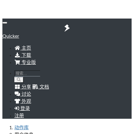
Quicker
主页
下载
专业版
分享
文档
讨论
外观
登录
注册
动作库