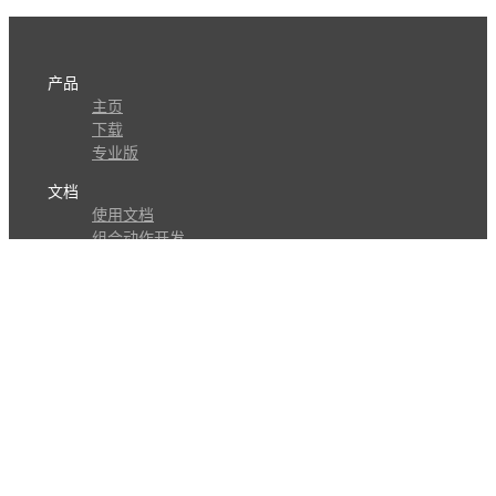
产品
主页
下载
专业版
文档
使用文档
组合动作开发
知识库
版本历史
瓜皮学堂
分享
动作库
子程序
外观
交流
问答讨论区