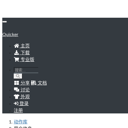
Quicker
主页
下载
专业版
分享
文档
讨论
外观
登录
注册
动作库