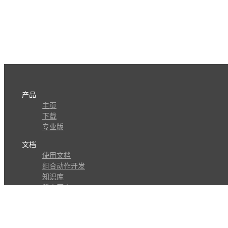
产品
主页
下载
专业版
文档
使用文档
组合动作开发
知识库
版本历史
瓜皮学堂
分享
动作库