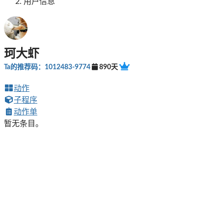
用户信息
珂大虾
Ta的推荐码：1012483-9774
890天
动作
子程序
动作单
暂无条目。