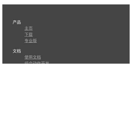
产品
主页
下载
专业版
文档
使用文档
组合动作开发
知识库
版本历史
瓜皮学堂
分享
动作库
子程序
外观
交流
问答讨论区