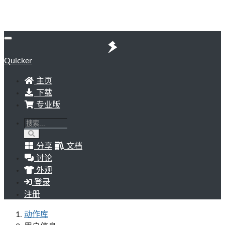
Quicker
主页
下载
专业版
分享
文档
讨论
外观
登录
注册
动作库