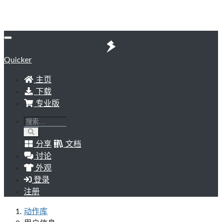
Quicker
主页
下载
专业版
分享
文档
讨论
外观
登录
注册
动作库