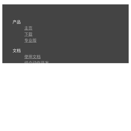
产品
主页
下载
专业版
文档
使用文档
组合动作开发
知识库
版本历史
瓜皮学堂
分享
动作库
子程序
外观
交流
问答讨论区