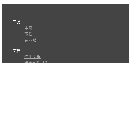
产品
主页
下载
专业版
文档
使用文档
组合动作开发
知识库
版本历史
瓜皮学堂
分享
动作库
子程序
外观
交流
问答讨论区