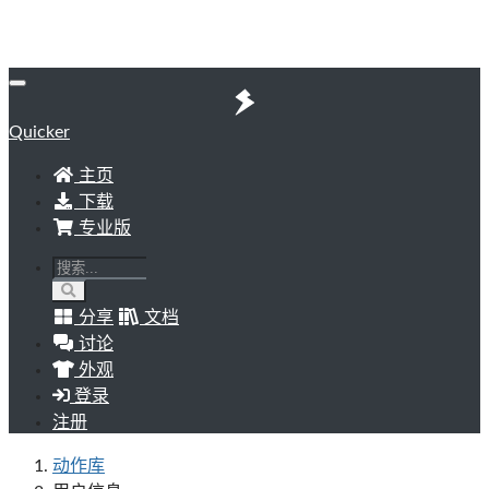
Quicker
主页
下载
专业版
分享
文档
讨论
外观
登录
注册
动作库