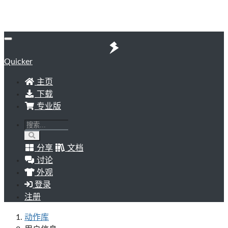
Quicker
主页
下载
专业版
分享
文档
讨论
外观
登录
注册
动作库