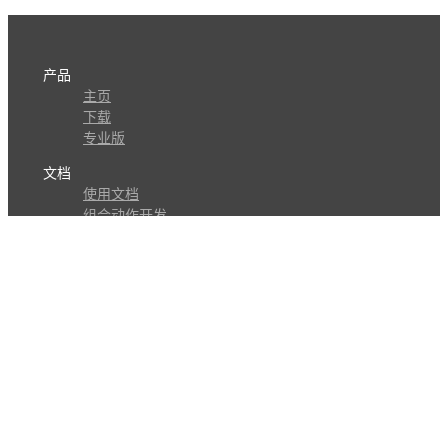
产品
主页
下载
专业版
文档
使用文档
组合动作开发
知识库
版本历史
瓜皮学堂
分享
动作库
子程序
外观
交流
问答讨论区