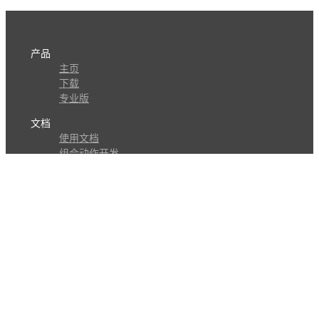
产品
主页
下载
专业版
文档
使用文档
组合动作开发
知识库
版本历史
瓜皮学堂
分享
动作库
子程序
外观
交流
问答讨论区