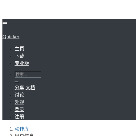
Quicker
主页
下载
专业版
分享
文档
讨论
外观
登录
注册
动作库