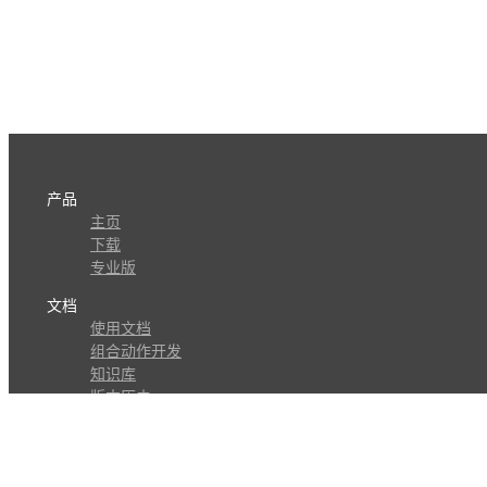
产品
主页
下载
专业版
文档
使用文档
组合动作开发
知识库
版本历史
瓜皮学堂
分享
动作库