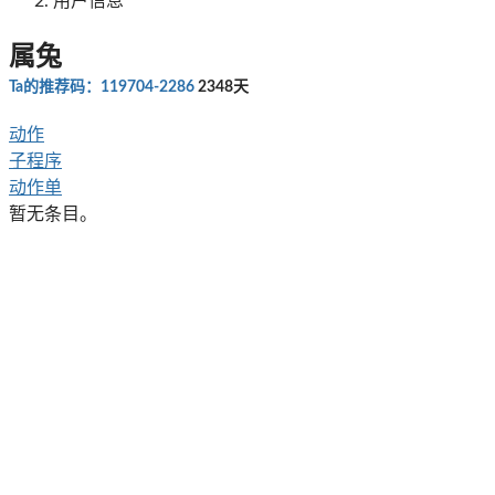
用户信息
属兔
Ta的推荐码：119704-2286
2348天
动作
子程序
动作单
暂无条目。