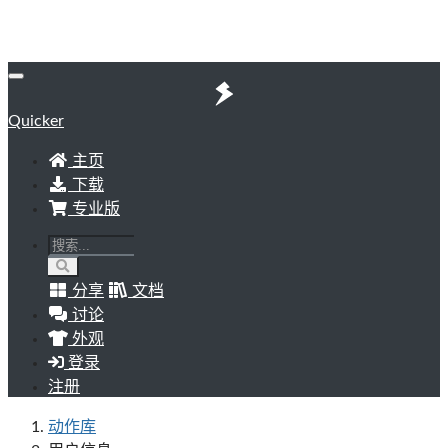
Quicker
主页
下载
专业版
分享
文档
讨论
外观
登录
注册
动作库