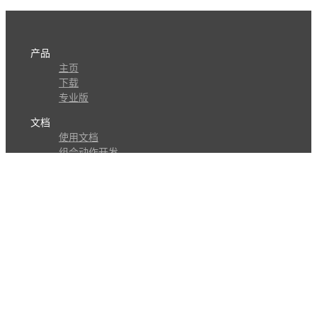
产品
主页
下载
专业版
文档
使用文档
组合动作开发
知识库
版本历史
瓜皮学堂
分享
动作库
子程序
外观
交流
问答讨论区