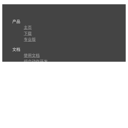
产品
主页
下载
专业版
文档
使用文档
组合动作开发
知识库
版本历史
瓜皮学堂
分享
动作库
子程序
外观
交流
问答讨论区