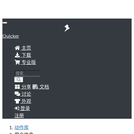
Quicker
主页
下载
专业版
分享
文档
讨论
外观
登录
注册
动作库