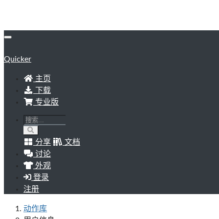
Quicker
主页
下载
专业版
分享
文档
讨论
外观
登录
注册
动作库