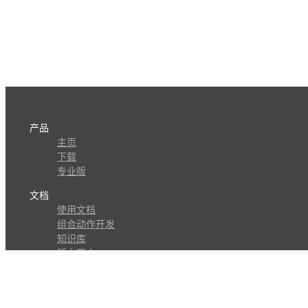
产品
主页
下载
专业版
文档
使用文档
组合动作开发
知识库
版本历史
瓜皮学堂
分享
动作库