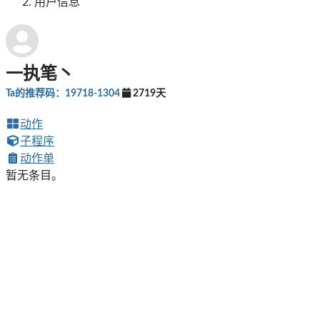
用户信息
一执笔丶
Ta的推荐码：19718-1304
2719天
动作
子程序
动作单
暂无条目。