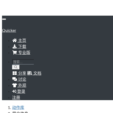
Quicker
主页
下载
专业版
分享
文档
讨论
外观
登录
注册
动作库