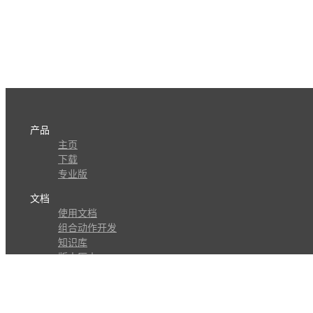
产品
主页
下载
专业版
文档
使用文档
组合动作开发
知识库
版本历史
瓜皮学堂
分享
动作库