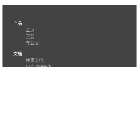
产品
主页
下载
专业版
文档
使用文档
组合动作开发
知识库
版本历史
瓜皮学堂
分享
动作库
子程序
外观
交流
问答讨论区