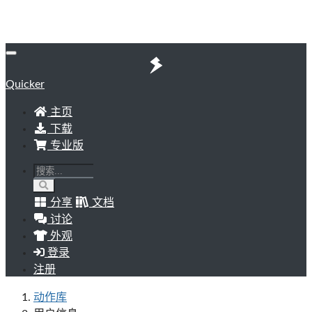
Quicker
主页
下载
专业版
分享
文档
讨论
外观
登录
注册
动作库