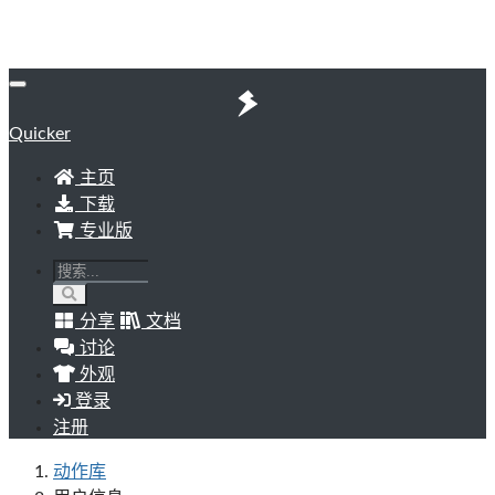
Quicker
主页
下载
专业版
分享
文档
讨论
外观
登录
注册
动作库