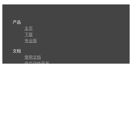
产品
主页
下载
专业版
文档
使用文档
组合动作开发
知识库
版本历史
瓜皮学堂
分享
动作库
子程序
外观
交流
问答讨论区