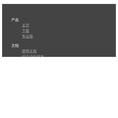
产品
主页
下载
专业版
文档
使用文档
组合动作开发
知识库
版本历史
瓜皮学堂
分享
动作库
子程序
外观
交流
问答讨论区