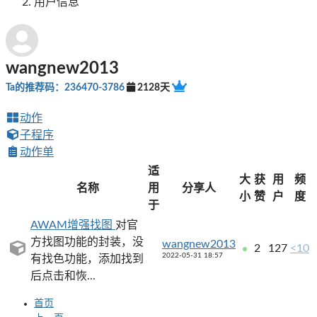
用户信息
wangnew2013
Ta的推荐码：236470-3786
2128天
动作
子程序
动作单
适
大
获
用
频
名称
用
分享人
小
赞
户
度
于
AWAM增强找图
对官
方找图功能的封装，没
wangnew2013
2
127
<10
2022-05-31 18:57
有找色功能，添加找到
后点击和恢...
首页