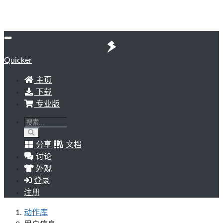
Quicker
主页
下载
专业版
分享
文档
讨论
外观
登录
注册
动作库