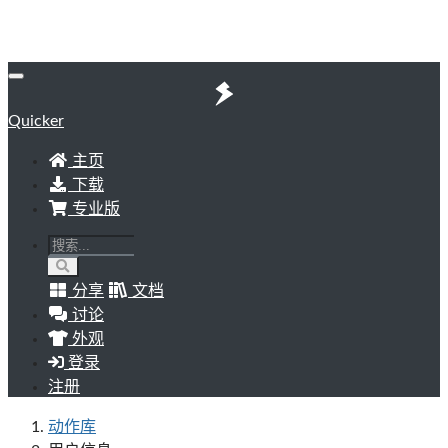
Quicker
主页
下载
专业版
分享
文档
讨论
外观
登录
注册
动作库