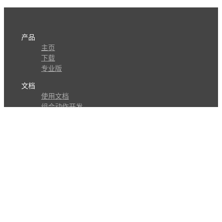
产品
主页
下载
专业版
文档
使用文档
组合动作开发
知识库
版本历史
瓜皮学堂
分享
动作库
子程序
外观
交流
问答讨论区