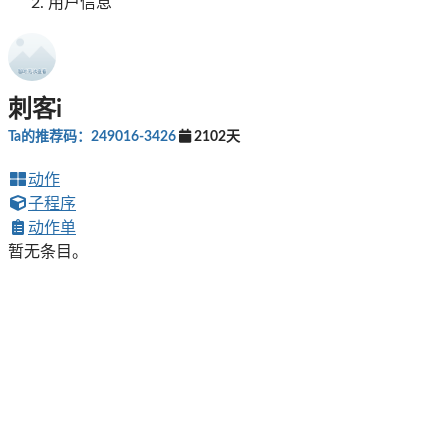
用户信息
刺客i
Ta的推荐码：249016-3426
2102天
动作
子程序
动作单
暂无条目。