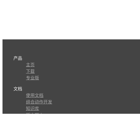
产品
主页
下载
专业版
文档
使用文档
组合动作开发
知识库
版本历史
瓜皮学堂
分享
动作库