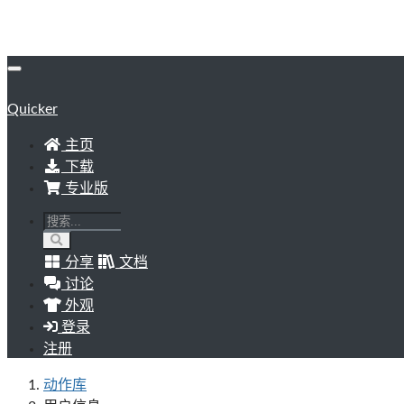
Quicker
主页
下载
专业版
分享
文档
讨论
外观
登录
注册
动作库