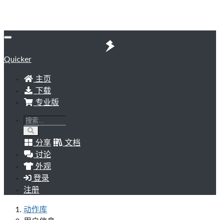
Quicker
主页
下载
专业版
分享
文档
讨论
外观
登录
注册
动作库